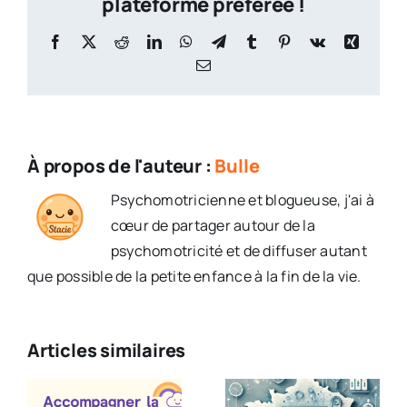
plateforme préférée !
Facebook
X
Reddit
LinkedIn
WhatsApp
Telegram
Tumblr
Pinterest
Vk
Xing
Email
À propos de l'auteur :
Bulle
Psychomotricienne et blogueuse, j'ai à
cœur de partager autour de la
psychomotricité et de diffuser autant
que possible de la petite enfance à la fin de la vie.
Articles similaires
ner