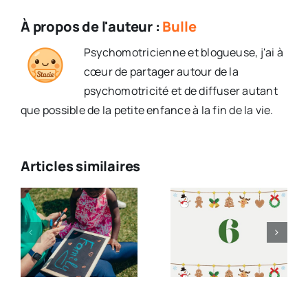
À propos de l'auteur :
Bulle
Psychomotricienne et blogueuse, j'ai à
cœur de partager autour de la
psychomotricité et de diffuser autant
que possible de la petite enfance à la fin de la vie.
Articles similaires
u
Défi : Grand
Dessin…
Piper et la
Avec un
confiance
Feutre dans
en soi
la Bouche !